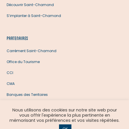
Découvrir Saint-Chamond
S’implanter à Saint-Chamond
PARTENAIRES
Carrément Saint-Chamond
Office du Tourisme
CCI
CMA
Banques des Territoires
SCBVG
Nous utilisons des cookies sur notre site web pour
vous offrir l'expérience la plus pertinente en
mémorisant vos préférences et vos visites répétées.
Vous voulez en savoir plus la politique RGAA, cliquez
ICI
|
Mentions
OK