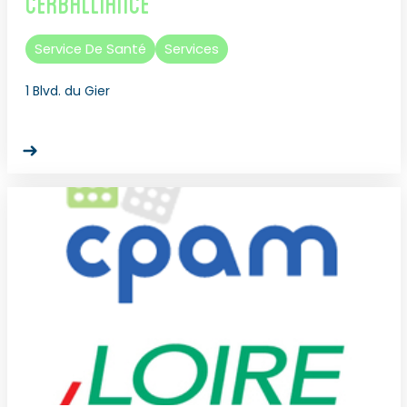
Cerballiance
Service De Santé
Services
1 Blvd. du Gier