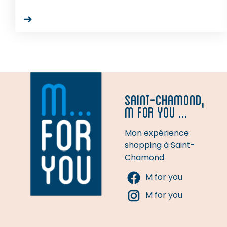
SAINT-CHAMOND,
M FOR YOU ...
Mon expérience
shopping à Saint-
Chamond
M for you
M for you