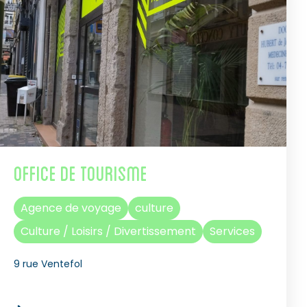
Office de Tourisme
Agence de voyage
culture
Culture / Loisirs / Divertissement
Services
9 rue Ventefol