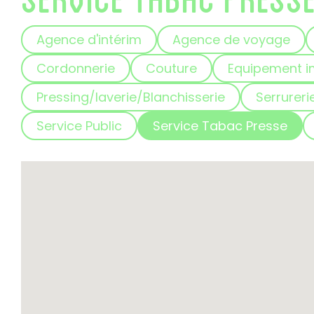
Agence d'intérim
Agence de voyage
Cordonnerie
Couture
Equipement i
Pressing/laverie/Blanchisserie
Serrureri
Service Public
Service Tabac Presse