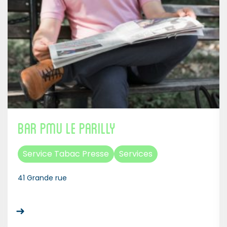
Bar PMU Le Parilly
Service Tabac Presse
Services
41 Grande rue