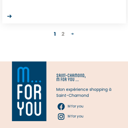
1
2
SAINT-CHAMOND,
M FOR YOU ...
Mon expérience shopping à
Saint-Chamond
M for you
M for you