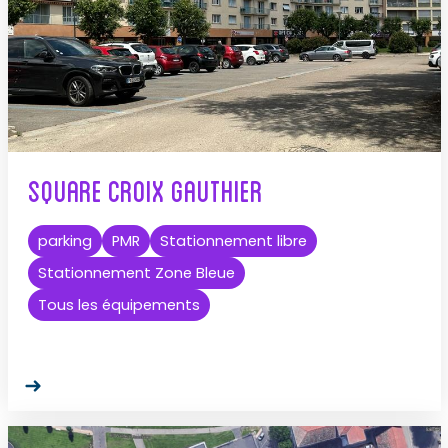
Square Croix Gauthier
parking
PMR
Stationnement libre
Stationnement Zone Bleue
Tous les équipements