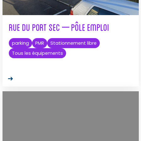
Rue du Port Sec – Pôle Emploi
parking
PMR
Stationnement libre
Tous les équipements