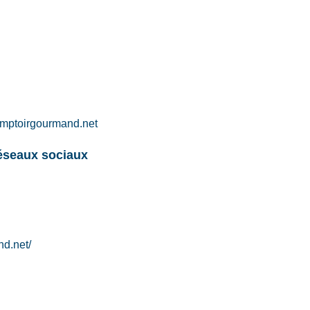
omptoirgourmand.net
réseaux sociaux
d.net/