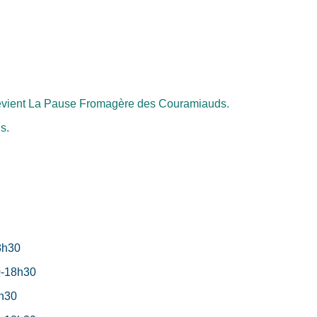
t devient La Pause Fromagère des Couramiauds.
s.
8h30
0-18h30
h30